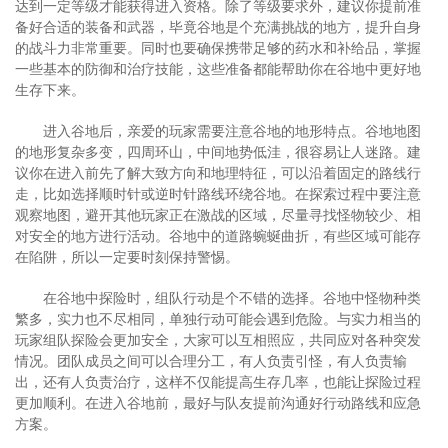
达到一定等级才能获得进入资格。除了等级要求外，建议你提前准
备好合适的装备和武器，毕竟谷地是个充满挑战的地方，提升自身
的战斗力非常重要。同时也要确保携带足够的药水和补给品，掌握
一些基本的防御和治疗技能，这些准备都能帮助你在谷地中更好地
生存下来。
进入谷地后，亲爱的玩家需要注意谷地的地形特点。谷地地图
的地形复杂多变，四周环山，中间地势低洼，很容易让人迷路。建
议你在进入前先了解大致方向和地理特征，可以沿着固定的路线行
走，比如选择顺时针或逆时针路线环绕谷地。在探索过程中要注意
观察地图，避开其他玩家正在激战的区域，尽量寻找怪物较少、相
对安全的地方进行活动。谷地中的道路蜿蜒曲折，有些区域可能存
在陷阱，所以一定要时刻保持警惕。
在谷地中探险时，组队行动是个不错的选择。谷地中怪物种类
繁多，实力也不尽相同，单独行动可能会遇到危险。与实力相当的
玩家组队探险会更加安全，大家可以互相照应，共同应对各种突发
情况。团队成员之间可以合理分工，有人负责引怪，有人负责输
出，还有人负责治疗，这样不仅能提高生存几率，也能让探险过程
更加顺利。在进入谷地前，最好与队友提前沟通好行动路线和应急
方案。