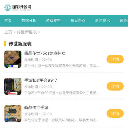
主页
数据分析
游戏资料
每日热点
新闻资讯
传奇
主页
>
传世新服表
>
传世新服表
极品传世75cs龙魂神功
详情
发布时间：02-04
极品传世是一款深受玩家喜爱的网络游戏，而其中的龙魂神功则是游戏中备受瞩目的技能之一。龙魂神功是一种强大的战斗技能，可以帮助玩家取得更高的战斗力和竞争优势。玩家可以
手游私sf平台9917
详情
发布时间：02-03
手游私sf平台9917是一款备受玩家喜爱的手机游戏私服平台。该平台提供了许多热门的手机游戏私服版本，包括王者荣耀、绝地求生、穿越火线等。作为一个私服平台，9917致力于为玩家提
骑战传世手游
详情
发布时间：02-03
骑战传世手游是一款以战斗为核心，以骑士为主角的角色扮演类手机游戏。游戏以鲜明的画面风格、丰富的剧情和多样的玩法，吸引了众多玩家的关注。下面就来详细介绍一下这款游戏