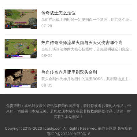
传奇战士怎么走位
亲们在玩战士的时候一定要明白一个道理，咱们这个职业虽然血厚防高，但要是不会灵活移动，那就很容易变成活靶子。走位可不只是简单地跑来跑去，它关系到你能不能躲开敌人的技
07-28
热血传奇法师流星火雨与灭天火伤害哪个高
当咱们谈论法师两大核心技能时，首先要明确它们完全属于不同攻击类型。流星火雨是范围攻击魔法，对区域内所有目标进行多段打击，而灭天火则是纯粹的单体爆发技能，二者适用场
08-04
热血传奇赤月哪里刷双头金刚
双头金刚作为赤月地图中的重要BOSS，其刷新地点主要集中在恶魔祭坛、宫殿长廊和抉择峡谷这三个区域。这三个地点都是赤月地图中的高级区域，怪物密度较大，环境较为危险。恶魔祭
08-05
免责声明：本站所发表的资讯版权归作者所有，若转载或者抄袭他人作品，带
来的一切后果与本站无关。若您发现本站存在您非授权的原创作品，请第一时
间联系本站删除！
Copyright 2015-2026 licaidg.com All Rights Reserved. 丽彩开区网 版权所有
鄂ICP备2022013279号-6