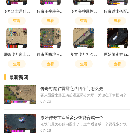
传奇道士是什么符号啊怎么打
传奇主宰装备怎么获得最快
传奇各种属性解析
传奇道士搭配什么职业好
查看
查看
查看
查看
原始传奇道士打架带什么好
传奇黑暗地带怎么去下一层的
复古传奇怎么升武器装备最快
原始传奇神石哪里打
查看
查看
查看
查看
最新新闻
传奇封魔谷雷霆之路四个门怎么走
要从雷霆之路正确前进至霸者大厅，关键在于掌握四个入口对应的路径，其中仅有特定一条道路能够通往目标地点，其余路径则会将玩家引入秘密通道区域。雷霆之路的地图结构相对规
07-26
原始传奇主宰盾多少钱能合成一个
老铁们最关心的问题来了，主宰盾合成一个要花多少钱。综合多方面因素来看，合成一个主宰盾的成本大概在两百元左右。这个价格主要是由材料中最贵的主宰残盾决定的，其他材料相
07-28