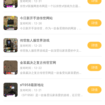
详情
发布时间：12-31
传世sf新服网发布网是一个以传世sf游戏为主题的网站。传世sf游戏是一款经典的多人在线角色扮演游戏，在这个游戏中，玩家可以扮演自己喜欢的角色，探索一个奇幻丰富的游戏世界，
今日新开手游传世网站
详情
发布时间：12-26
今日新开手游传世，作为一款备受期待的网游，终于如约而至。游戏中拥有各种精彩的玩法和创新的特色，给玩家们带来了全新的游戏体验。就让我们一起来介绍一下这款精彩的游戏吧
传世散人服世界游戏
详情
发布时间：12-25
传世散人服世界游戏是一款深受玩家喜爱的中文游戏。该游戏以中古魔幻为背景，打造了一个丰富多样的游戏世界。在这个世界里，玩家可以自由探索、战斗、交友，体验游戏乐趣。下
金装裁决之复古传世官网
详情
发布时间：12-22
金装裁决之复古传世官网是一款备受玩家喜爱的经典传世页游。游戏以复古传世为背景，通过官方网站向广大玩家提供详细的游戏资讯和丰富的玩法内容，为玩家营造一个沉浸式的游戏
sf1958最新地址
详情
发布时间：12-21
《SF1958》是一款备受玩家喜爱的游戏，近日官方发布了最新地址，带来了更多精彩的游戏体验。本文将为大家详细介绍《SF1958》的具体玩法，让大家更好地了解这款游戏。《SF1958》是一