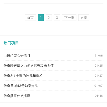
首页
1
2
3
下一页
末页
热门项目
白日门怎么进赤月
11-06
传奇暗殿暗之力怎么提升攻击力值
01-25
传奇3道士毒的效果和道术
01-27
传奇圣域43号勋章走法
01-07
传奇勋章什么怪爆
01-16