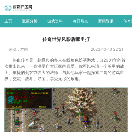
主页
数据分析
游戏资料
每日热点
新闻资讯
传奇
传奇世界风影盾哪里打
来源：本站
2023-10-10 22:21
热血传奇是一款经典的多人在线角色扮演游戏，自2001年的首
次推出以来，一直深受广大玩家的喜爱。你可以扮演一个英勇的战
士、敏捷的刺客或强大的法师，与其他玩家一起探索广阔的游戏世
界，交流、战斗、寻宝，享受无尽的乐趣。