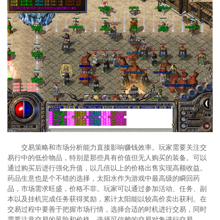
交易策略和市场分析能力直接影响赚钱效率。玩家需要关注交
易行中的低价物品，特别是那些具有价值但无人购买的装备。可以
通过购买后进行强化升值，以几倍以上的价格出售实现高额收益。
药品生意也是个不错的选择，太阳水作为游戏中最高级的瞬回药
品，市场需求旺盛，价格不菲。玩家可以通过参加活动、任务、副
本以及挂机完成任务获得奖励，累计太阳能以较高价卖出获利。在
交易过程中要善于把握市场行情，选择合适的时机进行交易，同时
需要注意交易的风险和价格，选择可信赖的交易对象进行交易。