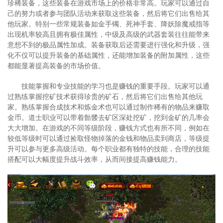
珍稀装备，这些装备在游戏市场上的价格非常高。玩家可以通过自
己的努力或者参与团队活动来获取这些装备，然后将它们出售给其
他玩家。特别一些常规装备如金手镯、死神手套、降妖除魔戒指等
出现机率较高且拥有极佳属性，中级及高级的武器套装往往能带来
意想不到的极品属性加成。装备获取后还需要进行强化和升级，强
化不仅可以提升装备的基础属性，还能增加装备的附加属性，这些
都能显著提高装备的市场价值。
技能掌握和专业技能的学习也是赚钱的重要手段。玩家可以通
过熟练掌握挖矿技术获得珍贵的矿石，然后将它们出售给其他玩
家。熟练掌握合成技术和炼金术也可以通过制作稀有的物品来赚取
金币。道士职业可以带着骷髅去矿区深处挖矿，挖到金矿的几率会
大大增加。在游戏的不同等级阶段，赚钱方式也有所不同，例如在
较低等级时可以通过捡取怪物掉落的金钱和物品卖到商店，等级提
升可以参与更多高级活动。每个职业都有独特的技能，合理的技能
搭配可以大幅度提升战斗效率，从而间接提高赚钱能力。