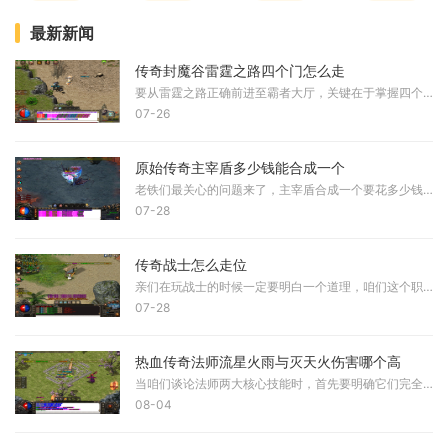
最新新闻
传奇封魔谷雷霆之路四个门怎么走
要从雷霆之路正确前进至霸者大厅，关键在于掌握四个入口对应的路径，其中仅有特定一条道路能够通往目标地点，其余路径则会将玩家引入秘密通道区域。雷霆之路的地图结构相对规
07-26
原始传奇主宰盾多少钱能合成一个
老铁们最关心的问题来了，主宰盾合成一个要花多少钱。综合多方面因素来看，合成一个主宰盾的成本大概在两百元左右。这个价格主要是由材料中最贵的主宰残盾决定的，其他材料相
07-28
传奇战士怎么走位
亲们在玩战士的时候一定要明白一个道理，咱们这个职业虽然血厚防高，但要是不会灵活移动，那就很容易变成活靶子。走位可不只是简单地跑来跑去，它关系到你能不能躲开敌人的技
07-28
热血传奇法师流星火雨与灭天火伤害哪个高
当咱们谈论法师两大核心技能时，首先要明确它们完全属于不同攻击类型。流星火雨是范围攻击魔法，对区域内所有目标进行多段打击，而灭天火则是纯粹的单体爆发技能，二者适用场
08-04