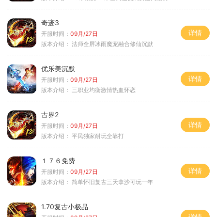
奇迹3
详情
开服时间：
09月/27日
版本介绍：
法师全屏冰雨魔宠融合修仙沉默
优乐美沉默
详情
开服时间：
09月/27日
版本介绍：
三职业均衡激情热血怀恋
古界2
详情
开服时间：
09月/27日
版本介绍：
平民独家耐玩全靠打
１７６免费
详情
开服时间：
09月/27日
版本介绍：
简单怀旧复古三天拿沙可玩一年
1.70复古小极品
详情