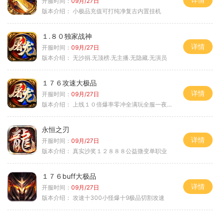
开服时间：
09月/27日
版本介绍：
小极品充值可打纯净复古内置挂机
１.８０独家战神
详情
开服时间：
09月/27日
版本介绍：
无沙捐.无顶榜.无主播.无隐藏.无演员
１７６攻速大极品
详情
开服时间：
09月/27日
版本介绍：
上线１０倍爆率零冲全满玩全服一夜终极
永恒之刃
详情
开服时间：
09月/27日
版本介绍：
真实沙奖１２８８８公益微变单职业
１７６buff大极品
详情
开服时间：
09月/27日
版本介绍：
攻速十300小怪爆十9极品切割攻速