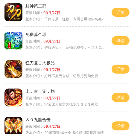
封神第二部
详情
开服时间：
09月/27日
版本介绍：
千件专属一怪物一专属首爆?励?高额?
免费算个球
详情
开服时间：
09月/27日
版本介绍：
进服送宝宝，宠物免费领，不花？免费通关！
狂刀复古大极品
详情
开服时间：
09月/27日
版本介绍：
好玩不累无合成一切靠打赞助免费
上．古．宠．物
详情
开服时间：
09月/27日
版本介绍：
宝宝比人猛野外抓宠ＳＳＳＳ神器
８０九龍合击
详情
开服时间：
09月/27日
版本介绍：
20米顶赞40米全满超低消费超高激情