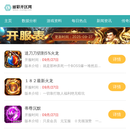
主页
数据分析
游戏资料
每日热点
新闻资讯
传奇
更新时间：2025-09-27
送刀刀切割5%火龙
详情
开服时间：
09月/27日
版本介绍：
就是那种弄死一个BOSS爆一堆然后就起飞
１８２最新火龙
详情
开服时间：
09月/27日
版本介绍：
一切靠打散人福利绝无暗坑
蒂尊沉默
详情
开服时间：
09月/27日
版本介绍：
只卖会员 元宝服 ０充领顶赞 一切靠打