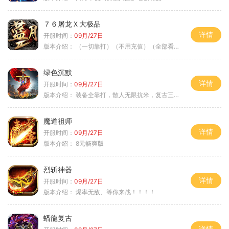
７６屠龙Ｘ大极品
详情
开服时间：
09月/27日
版本介绍：
（一切靠打）（不用充值）（全部看脸）
绿色沉默
详情
开服时间：
09月/27日
版本介绍：
装备全靠打，散人无限抗米，复古三天合区
魔道祖师
详情
开服时间：
09月/27日
版本介绍：
8元畅爽版
烈斩神器
详情
开服时间：
09月/27日
版本介绍：
爆率无敌、等你来战！！！！
蟠龍复古
详情