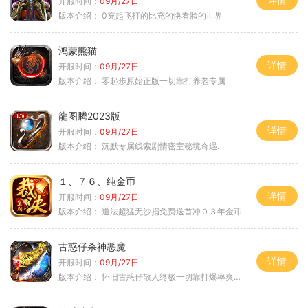
开服时间：
09月/27日
版本介绍：
0充起飞打的比充的快看脸的世界
鸿蒙熊猫
详情
开服时间：
09月/27日
版本介绍：
零起步原始正版一切靠打养老专属
龍图腾2023版
详情
开服时间：
09月/27日
版本介绍：
沉默专属线索剧情密室秘境奇遇.
１、７６、纯金币
详情
开服时间：
09月/27日
版本介绍：
道法超猛无沙捐免费送首冲０３年金币
古惑仔杀神恶魔
详情
开服时间：
09月/27日
版本介绍：
怀旧古惑仔散人终极一切靠打爆率爽翻天