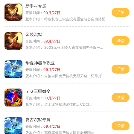
新手村专属
详情
开服时间：
09月/27日
版本介绍：
特色复古三职业没有重复装备自由搭配
金陵沉默
详情
开服时间：
09月/27日
版本介绍：
2003纵横金陵人妖冥魔四界全服一切靠
华夏神器单职业
详情
开服时间：
09月/27日
版本介绍：
自拾自回免费挂机无限刀速一切靠打
７６三职微变
详情
开服时间：
09月/27日
版本介绍：
道士宠物猛法师技能无CD战士
复古沉默专属
详情
开服时间：
09月/27日
版本介绍：
高爆率低消费散人圆梦老板嗨皮