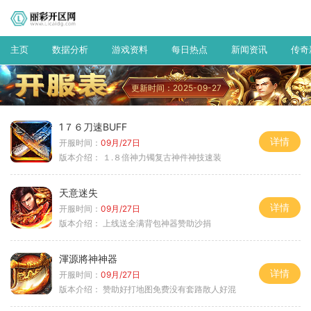
主页
数据分析
游戏资料
每日热点
新闻资讯
传奇
更新时间：2025-09-27
1７６刀速BUFF
详情
开服时间：
09月/27日
版本介绍：
１.８倍神力镯复古神件神技速装
天意迷失
详情
开服时间：
09月/27日
版本介绍：
上线送全满背包神器赞助沙捐
渾源將神神器
详情
开服时间：
09月/27日
版本介绍：
赞助好打地图免费没有套路散人好混