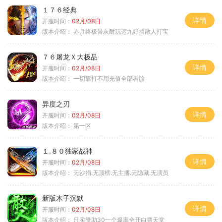
１７６经典
详情
开服时间：
02月/08日
版本介绍：
赤月终极骨灰耐玩运九好搞散人打宝
７６屠龙Ｘ大极品
详情
开服时间：
02月/08日
版本介绍：
一切靠打不用充值全部看脸
异度之刃
详情
开服时间：
02月/08日
版本介绍：
第一区
１.８０独家战神
详情
开服时间：
02月/08日
版本介绍：
无沙捐.无顶榜.无主播.无隐藏.无演员
新版木子沉默
详情
开服时间：
02月/08日
版本介绍：
只卖赞助30一个爆率全开白票天堂