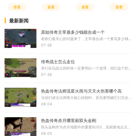
查看
查看
查看
查看
最新新闻
原始传奇主宰盾多少钱能合成一个
老铁们最关心的问题来了，主宰盾合成一个要花多少钱。综合多方面因素来看，合成一个主宰盾的成本大概在两百元左右。这个价格主要是由材料中最贵的主宰残盾决定的，其他材料相
07-28
传奇战士怎么走位
亲们在玩战士的时候一定要明白一个道理，咱们这个职业虽然血厚防高，但要是不会灵活移动，那就很容易变成活靶子。走位可不只是简单地跑来跑去，它关系到你能不能躲开敌人的技
07-28
热血传奇法师流星火雨与灭天火伤害哪个高
当咱们谈论法师两大核心技能时，首先要明确它们完全属于不同攻击类型。流星火雨是范围攻击魔法，对区域内所有目标进行多段打击，而灭天火则是纯粹的单体爆发技能，二者适用场
08-04
热血传奇赤月哪里刷双头金刚
双头金刚作为赤月地图中的重要BOSS，其刷新地点主要集中在恶魔祭坛、宫殿长廊和抉择峡谷这三个区域。这三个地点都是赤月地图中的高级区域，怪物密度较大，环境较为危险。恶魔祭
08-05