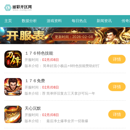
主页
数据分析
游戏资料
每日热点
新闻资讯
传奇
更新时间：2026-02-08
１７６特色技能
详情
开服时间：
02月/08日
版本介绍：
简单好混小极品+6特色技能赞助好打
１７６免费
详情
开服时间：
02月/08日
版本介绍：
荐 简单怀旧复古三天拿沙可玩一年
天心沉默
详情
开服时间：
02月/08日
版本介绍：
最后净土爆率全开一切靠爆