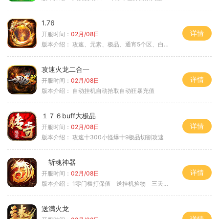
1.76
详情
开服时间：
02月/08日
版本介绍：
攻速、元素、极品、通宵5个区、白天10个区
攻速火龙二合一
详情
开服时间：
02月/08日
版本介绍：
自动挂机自动拾取自动狂暴充值
１７６buff大极品
详情
开服时间：
02月/08日
版本介绍：
攻速十300小怪爆十9极品切割攻速
斩魂神器
详情
开服时间：
02月/08日
版本介绍：
1零门槛打保值 送挂机捡物 三天合区
送满火龙
详情