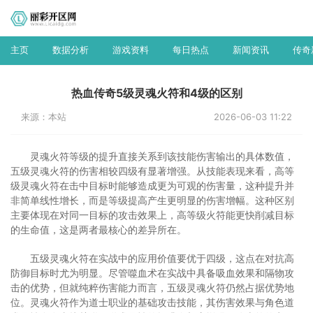
主页
数据分析
游戏资料
每日热点
新闻资讯
传奇
热血传奇5级灵魂火符和4级的区别
来源：本站
2026-06-03 11:22
灵魂火符等级的提升直接关系到该技能伤害输出的具体数值，
五级灵魂火符的伤害相较四级有显著增强。从技能表现来看，高等
级灵魂火符在击中目标时能够造成更为可观的伤害量，这种提升并
非简单线性增长，而是等级提高产生更明显的伤害增幅。这种区别
主要体现在对同一目标的攻击效果上，高等级火符能更快削减目标
的生命值，这是两者最核心的差异所在。
五级灵魂火符在实战中的应用价值要优于四级，这点在对抗高
防御目标时尤为明显。尽管噬血术在实战中具备吸血效果和隔物攻
击的优势，但就纯粹伤害能力而言，五级灵魂火符仍然占据优势地
位。灵魂火符作为道士职业的基础攻击技能，其伤害效果与角色道